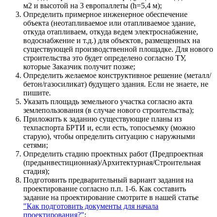
м2 и высотой на 3 европаллеты (h=5,4 м);
Определить примерное инженерное обеспечение
объекта (неотапливаемое или отапливаемое здание,
откуда отапливаем, откуда ведем электроснабжение,
водоснабжение и т.д.) для объектов, размещенных на
существующей производственной площадке. Для нового
строительства это будет определено согласно ТУ,
которые Заказчик получит позже;
Определить желаемое конструктивное решение (металл/
бетон/газосиликат) будущего здания. Если не знаете, не
пишите.
Указать площадь земельного участка согласно акта
землепользования (в случае нового строительства);
Приложить к заданию существующие планы из
техпаспорта БРТИ и, если есть, топосъемку (можно
старую), чтобы определить ситуацию с наружными
сетями;
Определить стадию проектных работ (Предпроектная
(предынвестиционная)/Архитектурная/Строительная
стадия);
Подготовить предварительный вариант задания на
проектирование согласно п.п. 1-6. Как составить
задание на проектирование смотрите в нашей статье
"Как подготовить документы для начала
проектирования?"
;