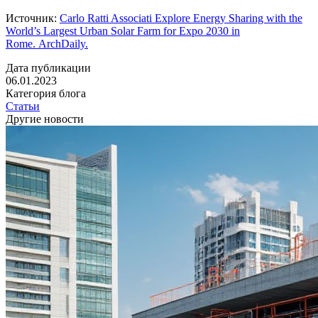
Источник:
Carlo Ratti Associati Explore Energy Sharing with the
World’s Largest Urban Solar Farm for Expo 2030 in
Rome. ArchDaily.
Дата публикации
06.01.2023
Категория блога
Статьи
Другие новости